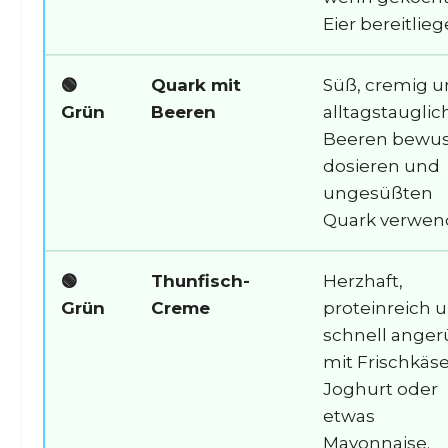
Eier bereitlieg
🟢
Quark mit
Süß, cremig 
Grün
Beeren
alltagstauglich
Beeren bewus
dosieren und
ungesüßten
Quark verwen
🟢
Thunfisch-
Herzhaft,
Grün
Creme
proteinreich 
schnell anger
mit Frischkäse
Joghurt oder
etwas
Mayonnaise.