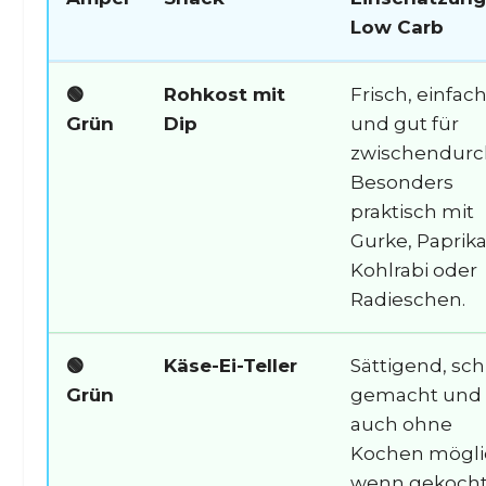
Low Carb
🟢
Rohkost mit
Frisch, einfac
Grün
Dip
und gut für
zwischendurc
Besonders
praktisch mit
Gurke, Paprika
Kohlrabi oder
Radieschen.
🟢
Käse-Ei-Teller
Sättigend, sch
Grün
gemacht und
auch ohne
Kochen mögli
wenn gekoch