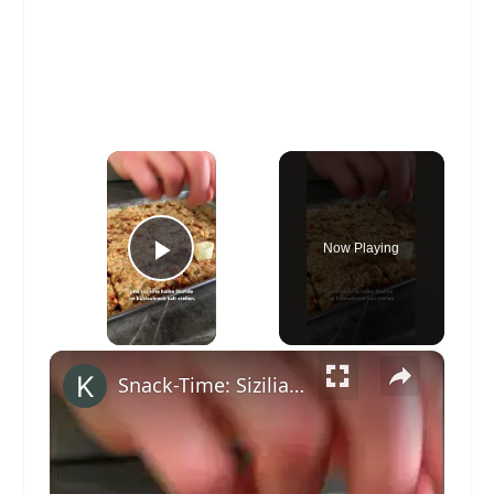
×
Now Playing
Play Video
×
Snack-Time: Sizilianische Reisbällchen mit Tomaten und Basilikum #shorts