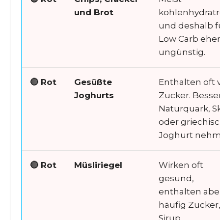
und Brot
kohlenhydratr
und deshalb f
Low Carb ehe
ungünstig.
🔴 Rot
Gesüßte
Enthalten oft v
Joghurts
Zucker. Besse
Naturquark, S
oder griechis
Joghurt nehm
🔴 Rot
Müsliriegel
Wirken oft
gesund,
enthalten abe
häufig Zucker
Sirup,