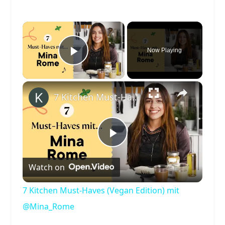
×
Now Playing
Play Video
×
7 Kitchen Must-Haves (Vegan Edition) mit @Mina_Rome
Play
Watch on
Video
7 Kitchen Must-Haves (Vegan Edition) mit
@Mina_Rome