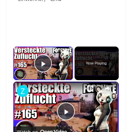
×
Now Playing
Play Video
×
Bru-Taler Untergrund - Durchsuche Bunker ⚡ Fortnite Rette Die Welt Story Deutsch ⚡ #165
Play
Watch on