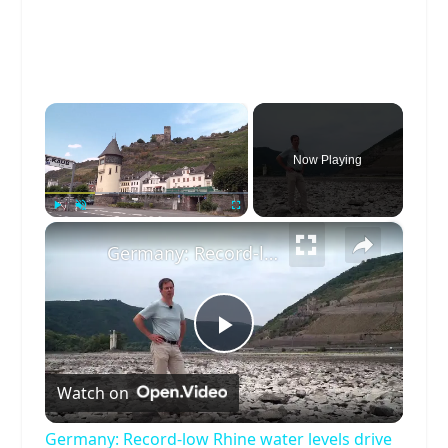
×
Now Playing
×
Play
Unmute
Fullscreen
Germany: Record-low Rhine water levels drive up transport costs in Germany.
Play
Watch on
Video
Germany: Record-low Rhine water levels drive