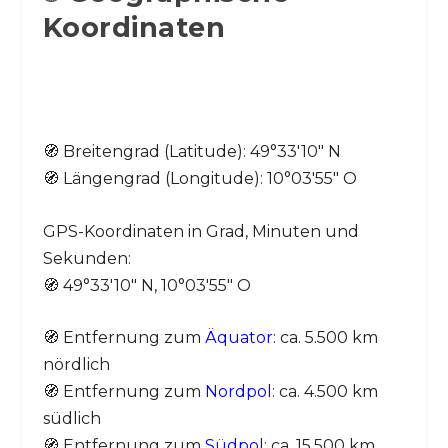
Koordinaten
🧭 Breitengrad (Latitude): 49°33′10″ N
🧭 Längengrad (Longitude): 10°03′55″ O
GPS-Koordinaten in Grad, Minuten und
Sekunden:
🧭 49°33′10″ N, 10°03′55″ O
🧭 Entfernung zum
Äquator
: ca. 5.500 km
nördlich
🧭 Entfernung zum
Nordpol
: ca. 4.500 km
südlich
🧭 Entfernung zum
Südpol
: ca. 15.500 km