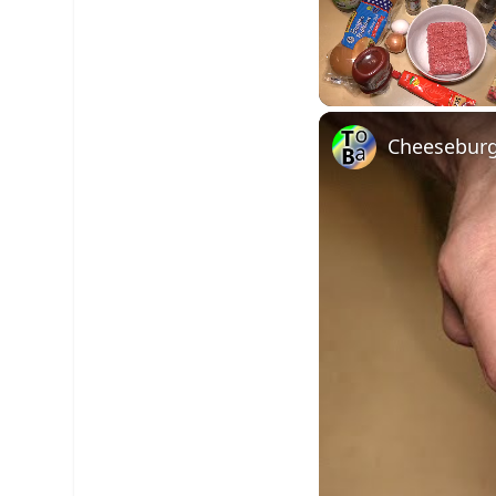
Unmute
Cheeseburge