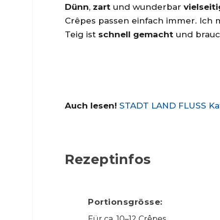
Dünn
,
zart
und wunderbar
vielseiti
Crêpes passen einfach immer. Ich 
Teig ist
schnell gemacht
und brauch
Auch lesen!
STADT LAND FLUSS Kate
Rezeptinfos
Portionsgrösse:
Für ca. 10–12 Crêpes