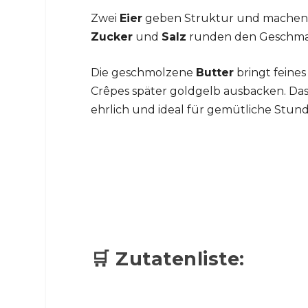
Zwei
Eier
geben Struktur und machen di
Zucker
und
Salz
runden den Geschmack
Die geschmolzene
Butter
bringt feines
Crêpes später goldgelb ausbacken. Das is
ehrlich und ideal für gemütliche Stun
🛒 Zutatenliste: