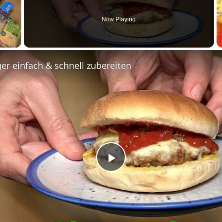
Now Playing
r einfach & schnell zubereiten
Play
Video