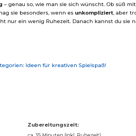
g
– genau so, wie man sie sich wünscht. Ob süß mit
mag sie besonders, wenn es
unkompliziert
, aber t
t nur ein wenig Ruhezeit. Danach kannst du sie na
gorien: Ideen für kreativen Spielspaß!
Zubereitungszeit:
ca. 35 Minuten (inkl. Ruhezeit)