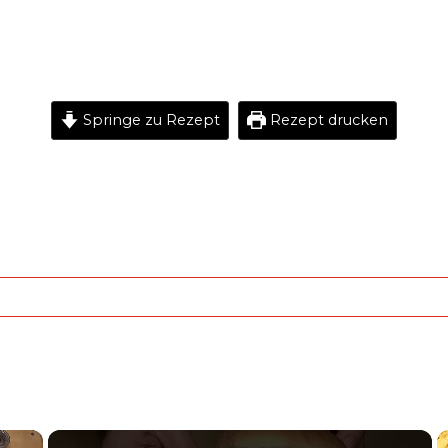
Springe zu Rezept
Rezept drucken
×