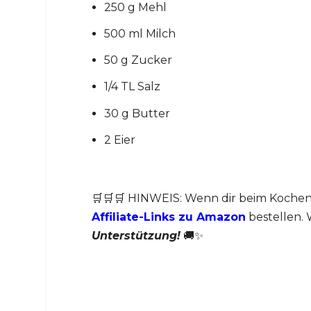
250 g Mehl
500 ml Milch
50 g Zucker
1/4 TL Salz
30 g Butter
2 Eier
🛒🛒🛒 HINWEIS: Wenn dir beim Kochen
Affiliate-Links zu Amazon
bestellen. 
Unterstützung!
🚚✨