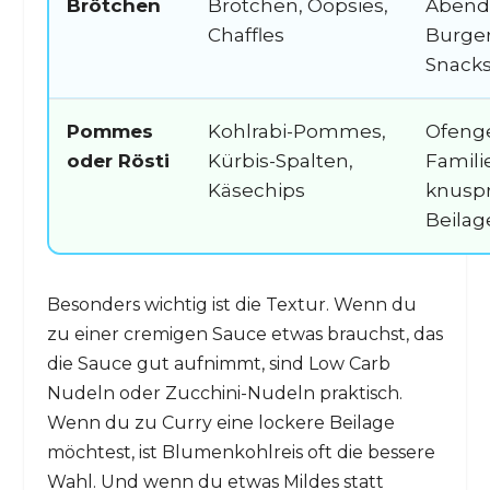
Brötchen
Brötchen, Oopsies,
Abend
Chaffles
Burger
Snack
Pommes
Kohlrabi-Pommes,
Ofenge
oder Rösti
Kürbis-Spalten,
Famili
Käsechips
knuspr
Beilag
Besonders wichtig ist die Textur. Wenn du
zu einer cremigen Sauce etwas brauchst, das
die Sauce gut aufnimmt, sind Low Carb
Nudeln oder Zucchini-Nudeln praktisch.
Wenn du zu Curry eine lockere Beilage
möchtest, ist Blumenkohlreis oft die bessere
Wahl. Und wenn du etwas Mildes statt