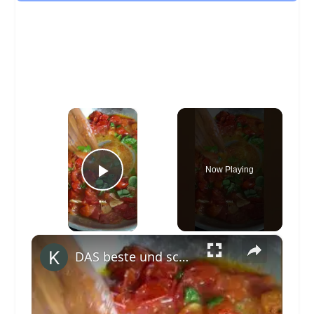
×
Now Playing
Play Video
×
DAS beste und schnellste Rezept für Sauce aus frischen Tomaten. #shorts #sanlucar #TasteTheSun