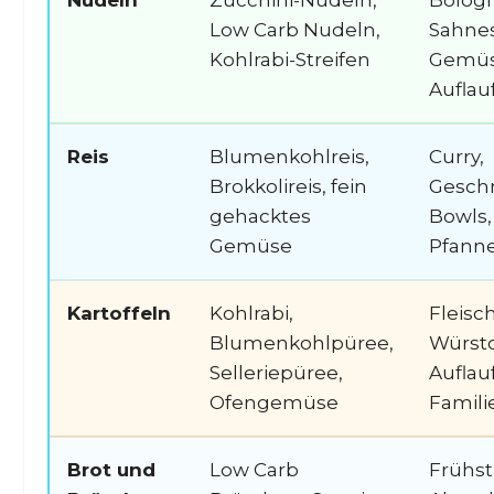
Nudeln
Zucchini-Nudeln,
Bologn
Low Carb Nudeln,
Sahne
Kohlrabi-Streifen
Gemüs
Auflau
Reis
Blumenkohlreis,
Curry,
Brokkolireis, fein
Geschn
gehacktes
Bowls,
Gemüse
Pfann
Kartoffeln
Kohlrabi,
Fleisch
Blumenkohlpüree,
Würst
Selleriepüree,
Auflauf
Ofengemüse
Famili
Brot und
Low Carb
Frühst