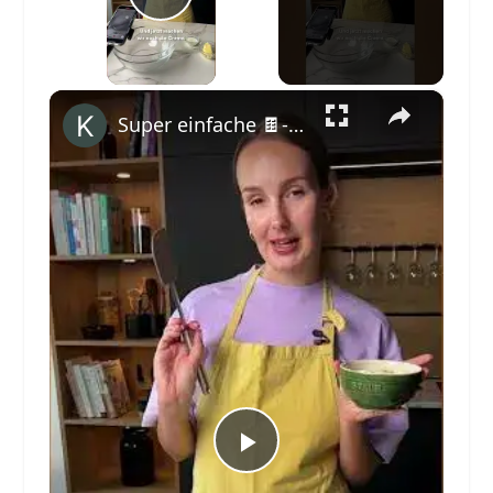
Play Video
×
Super einfache 🍫-Geburtstagstorte #rezept #yummy #shorts #backen #foodie
Play