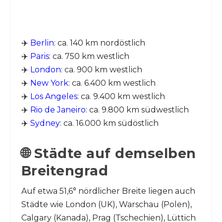
✈️
Berlin
: ca. 140 km nordöstlich
✈️
Paris
: ca. 750 km westlich
✈️
London
: ca. 900 km westlich
✈️
New York
: ca. 6.400 km westlich
✈️
Los Angeles
: ca. 9.400 km westlich
✈️
Rio de Janeiro
: ca. 9.800 km südwestlich
✈️
Sydney
: ca. 16.000 km südöstlich
🌐 Städte auf demselben
Breitengrad
Auf etwa 51,6° nördlicher Breite liegen auch
Städte wie London (UK), Warschau (Polen),
Calgary (Kanada), Prag (Tschechien), Lüttich