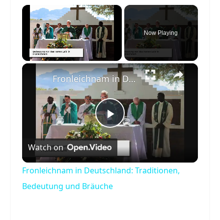
×
Now Playing
×
Unmute
Fronleichnam in Deutschland: Traditionen, Bedeutung und Bräuche
Play
Watch on
Video
Fronleichnam in Deutschland: Traditionen,
Bedeutung und Bräuche