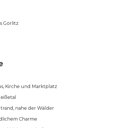
s Görlitz
e
us, Kirche und Marktplatz
eißetal
rand, nahe der Wälder
ndlichem Charme