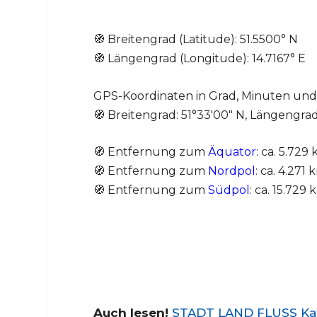
🧭 Breitengrad (Latitude): 51.5500° N
🧭 Längengrad (Longitude): 14.7167° E
GPS-Koordinaten in Grad, Minuten un
🧭 Breitengrad: 51°33′00″ N, Längengrad
🧭 Entfernung zum
Äquator
: ca. 5.729
🧭 Entfernung zum
Nordpol
: ca. 4.271
🧭 Entfernung zum
Südpol
: ca. 15.729
Auch lesen!
STADT LAND FLUSS Kate