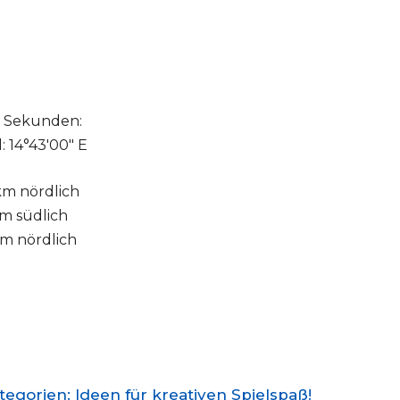
d Sekunden:
: 14°43′00″ E
 km nördlich
 km südlich
 km nördlich
gorien: Ideen für kreativen Spielspaß!