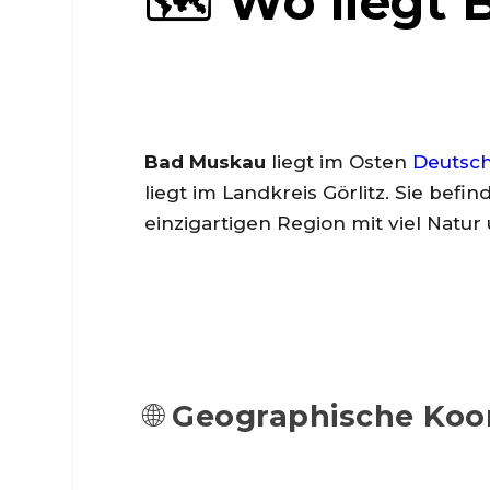
🗺️ Wo liegt
Bad Muskau
liegt im Osten
Deutsc
liegt im Landkreis Görlitz. Sie bef
einzigartigen Region mit viel Natur
🌐
Geographische Koo