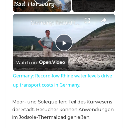
Play Video
×
Germany: Record-low Rhine water levels drive up transport costs in Germany.
P
Watch on
l
Germany: Record-low Rhine water levels drive
a
up transport costs in Germany.
y
Moor- und Solequellen: Teil des Kurwesens
der Stadt. Besucher können Anwendungen
im Jodsole-Thermalbad genießen.
V