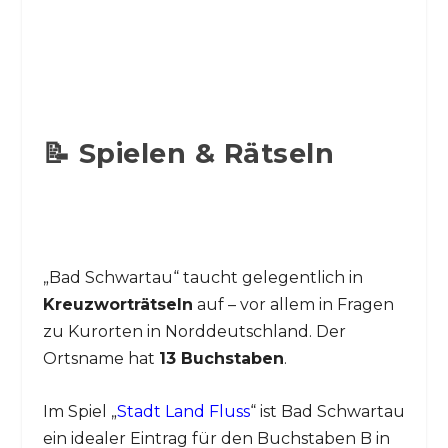
i
d
e
📝 Spielen & Rätseln
o
„Bad Schwartau“ taucht gelegentlich in
Kreuzworträtseln
auf – vor allem in Fragen
zu Kurorten in Norddeutschland. Der
Ortsname hat
13 Buchstaben
.
Im Spiel „
Stadt Land Fluss
“ ist Bad Schwartau
ein idealer Eintrag für den Buchstaben B in