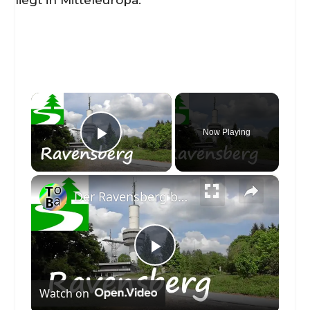
liegt in Mitteleuropa.
×
Now Playing
Play Video
×
Der Ravensberg bei Bad Sachsa im Harz
Play
Watch on
Video