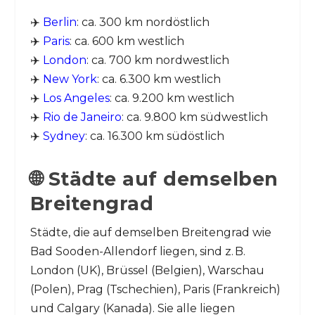
✈️
Berlin
: ca. 300 km nordöstlich
✈️
Paris
: ca. 600 km westlich
✈️
London
: ca. 700 km nordwestlich
✈️
New York
: ca. 6.300 km westlich
✈️
Los Angeles
: ca. 9.200 km westlich
✈️
Rio de Janeiro
: ca. 9.800 km südwestlich
✈️
Sydney
: ca. 16.300 km südöstlich
🌐 Städte auf demselben
Breitengrad
Städte, die auf demselben Breitengrad wie
Bad Sooden-Allendorf liegen, sind z. B.
London (UK), Brüssel (Belgien), Warschau
(Polen), Prag (Tschechien), Paris (Frankreich)
und Calgary (Kanada). Sie alle liegen