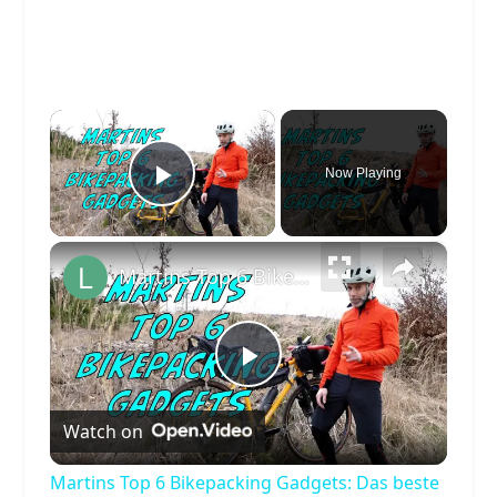
×
Now Playing
Play Video
×
Martins Top 6 Bikepacking Gadgets: Das beste Bikepacking Zubehör für sorgenfreie Radtouren
Play
Watch on
Video
Martins Top 6 Bikepacking Gadgets: Das beste