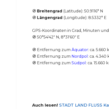
🧭
Breitengrad
(Latitude): 50.9116° N
🧭
Längengrad
(Longitude): 8.5332° E
GPS-Koordinaten in Grad, Minuten un
🧭 50°54′42″ N, 8°31′60″ E
🧭 Entfernung zum
Äquator
: ca. 5.660
🧭 Entfernung zum
Nordpol
: ca. 4.340
🧭 Entfernung zum
Südpol
: ca. 15.660
Auch lesen!
STADT LAND FLUSS Kate