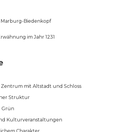
is Marburg-Biedenkopf
Erwähnung im Jahr 1231
e
s Zentrum mit Altstadt und Schloss
cher Struktur
el Grün
und Kulturveranstaltungen
flichem Charakter