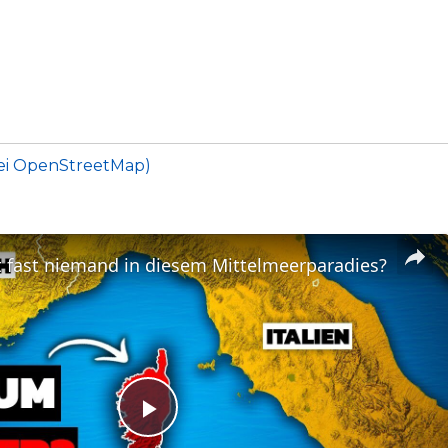
bei OpenStreetMap)
 fast niemand in diesem Mittelmeerparadies?
Play