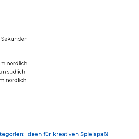
d Sekunden:
 km nördlich
 km südlich
 km nördlich
gorien: Ideen für kreativen Spielspaß!