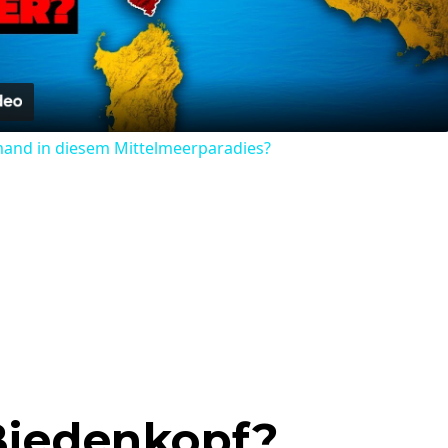
Video
mand in diesem Mittelmeerparadies?
 Biedenkopf?