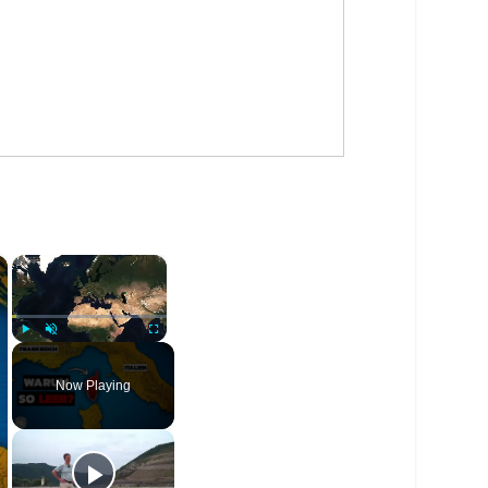
×
×
Play
Unmute
Fullscreen
Now Playing