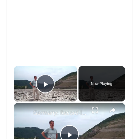
×
Now Playing
Play Video
×
Germany: Record-low Rhine water levels drive up transport costs in Germany.