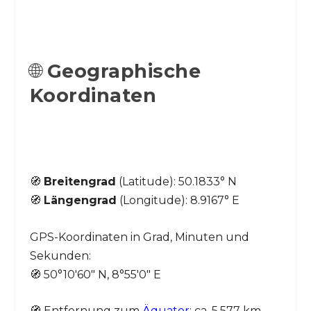
🌐
Geographische
Koordinaten
🧭
Breitengrad
(Latitude): 50.1833° N
🧭
Längengrad
(Longitude): 8.9167° E
GPS-Koordinaten in Grad, Minuten und
Sekunden:
🧭 50°10′60″ N, 8°55′0″ E
🧭 Entfernung zum
Äquator
: ca. 5.577 km