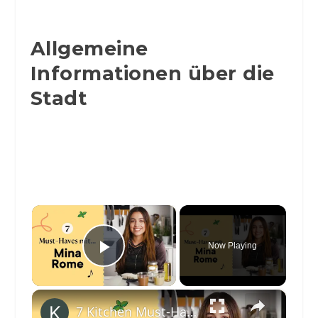
Allgemeine
Informationen über die
Stadt
×
Now Playing
Play Video
×
7 Kitchen Must-Haves (Vegan Edition) mit @Mina_Rome