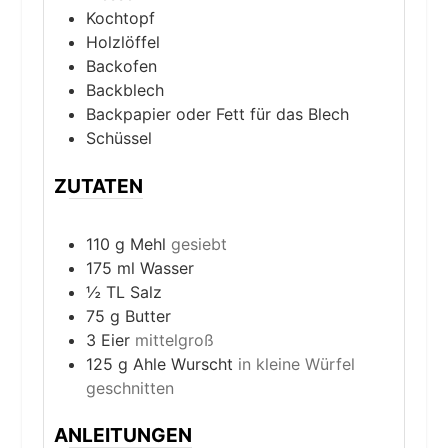
Kochtopf
Holzlöffel
Backofen
Backblech
Backpapier oder Fett für das Blech
Schüssel
ZUTATEN
110
g
Mehl
gesiebt
175
ml
Wasser
½
TL
Salz
75
g
Butter
3
Eier
mittelgroß
125
g
Ahle Wurscht
in kleine Würfel
geschnitten
ANLEITUNGEN