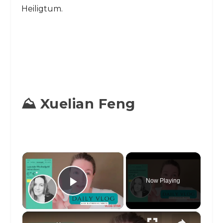
Heiligtum.
⛰️ Xuelian Feng
×
Now Playing
Play Video
×