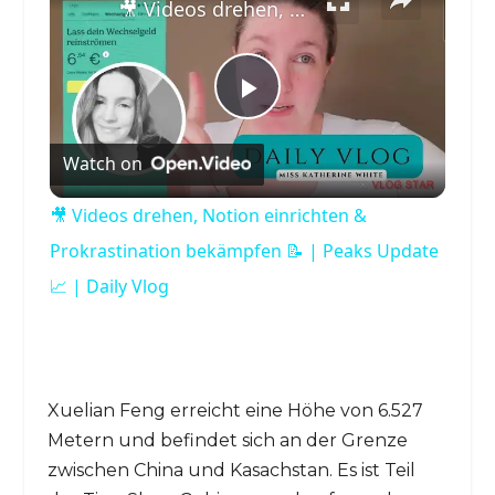
🎥 Videos drehen, Notion einrichten & Prokrastination bekämpfen 📝 | Peaks Update 📈 | Daily Vlog
Play
Watch on
Video
🎥 Videos drehen, Notion einrichten &
Prokrastination bekämpfen 📝 | Peaks Update
📈 | Daily Vlog
Xuelian Feng erreicht eine Höhe von 6.527
Metern und befindet sich an der Grenze
zwischen China und Kasachstan. Es ist Teil