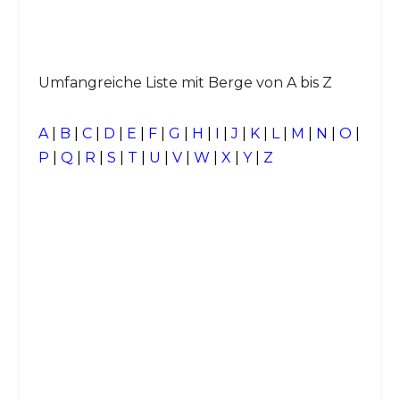
Umfangreiche Liste mit Berge von A bis Z
A
|
B
|
C
|
D
|
E
|
F
|
G
|
H
|
I
|
J
|
K
|
L
|
M
|
N
|
O
|
P
|
Q
|
R
|
S
|
T
|
U
|
V
|
W
|
X
|
Y
|
Z