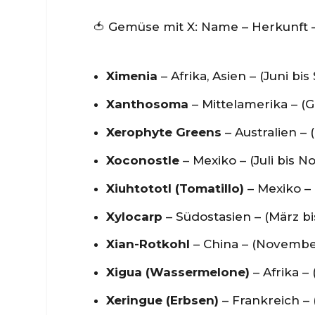
🍅 Gemüse mit X: Name – Herkunft 
Ximenia
– Afrika, Asien – (Juni b
Xanthosoma
– Mittelamerika – (G
Xerophyte Greens
– Australien – 
Xoconostle
– Mexiko – (Juli bis 
Xiuhtototl (Tomatillo)
– Mexiko – 
Xylocarp
– Südostasien – (März bi
Xian-Rotkohl
– China – (Novembe
Xigua (Wassermelone)
– Afrika –
Xeringue (Erbsen)
– Frankreich – (