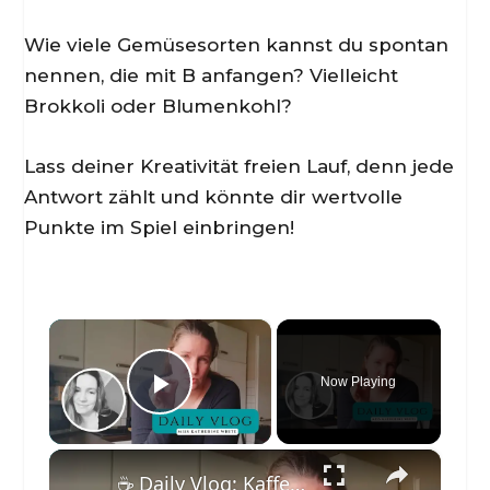
Wie viele Gemüsesorten kannst du spontan
nennen, die mit B anfangen? Vielleicht
Brokkoli oder Blumenkohl?
Lass deiner Kreativität freien Lauf, denn jede
Antwort zählt und könnte dir wertvolle
Punkte im Spiel einbringen!
×
Now Playing
Play Video
×
☕️ Daily Vlog: Kaffeetasse verlegt & das Ende der Dunkelheit 🌑 | Arbeiten mit falschen Kollegen 😤