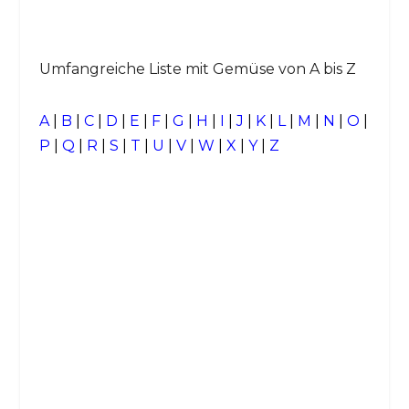
Umfangreiche Liste mit Gemüse von A bis Z
A
|
B
|
C
|
D
|
E
|
F
|
G
|
H
|
I
|
J
|
K
|
L
|
M
|
N
|
O
|
P
|
Q
|
R
|
S
|
T
|
U
|
V
|
W
|
X
|
Y
|
Z