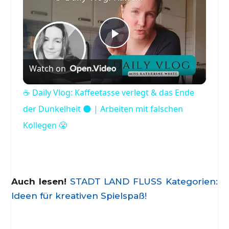
Play
Watch on
Video
☕️ Daily Vlog: Kaffeetasse verlegt & das Ende
der Dunkelheit 🌑 | Arbeiten mit falschen
Kollegen 😤
Auch lesen!
STADT LAND FLUSS Kategorien:
Ideen für kreativen Spielspaß!