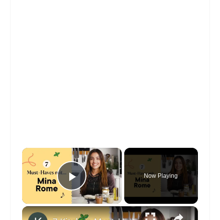
×
Now Playing
Play Video
×