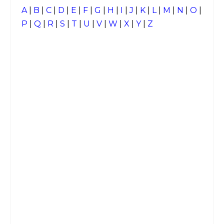
A
|
B
|
C
|
D
|
E
|
F
|
G
|
H
|
I
|
J
|
K
|
L
|
M
|
N
|
O
|
P
|
Q
|
R
|
S
|
T
|
U
|
V
|
W
|
X
|
Y
|
Z