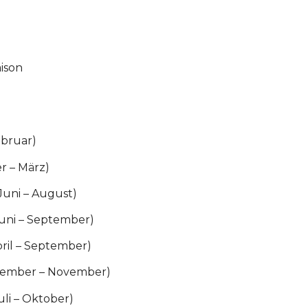
ison
ebruar)
r – März)
Juni – August)
Juni – September)
pril – September)
ptember – November)
uli – Oktober)