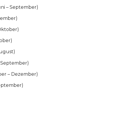
Juni – September)
ptember)
Oktober)
tober)
August)
– September)
ber – Dezember)
 September)