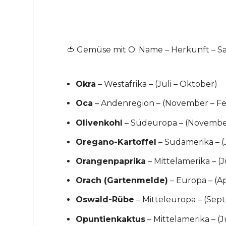
🍅 Gemüse mit O: Name – Herkunft – Sa
Okra
– Westafrika – (Juli – Oktober)
Oca
– Andenregion – (November – F
Olivenkohl
– Südeuropa – (Novembe
Oregano-Kartoffel
– Südamerika – (
Orangenpaprika
– Mittelamerika – (
Orach (Gartenmelde)
– Europa – (A
Oswald-Rübe
– Mitteleuropa – (Se
Opuntienkaktus
– Mittelamerika – (J