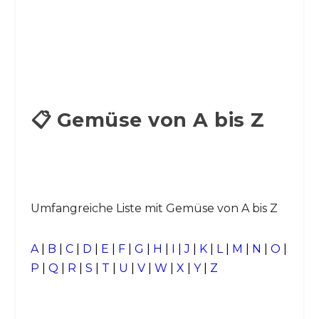
📋 Gemüse von A bis Z
Umfangreiche Liste mit Gemüse von A bis Z
A
|
B
|
C
|
D
|
E
|
F
|
G
|
H
|
I
|
J
|
K
|
L
|
M
|
N
|
O
|
P
|
Q
|
R
|
S
|
T
|
U
|
V
|
W
|
X
|
Y
|
Z