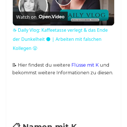
P
Watch on
l
☕️ Daily Vlog: Kaffeetasse verlegt & das Ende
a
der Dunkelheit 🌑 | Arbeiten mit falschen
Kollegen 😤
y
📝 Hier findest du weitere
Flüsse mit K
und
V
bekommst weitere Informationen zu diesen.
i
d
e
📋 Namen mit K