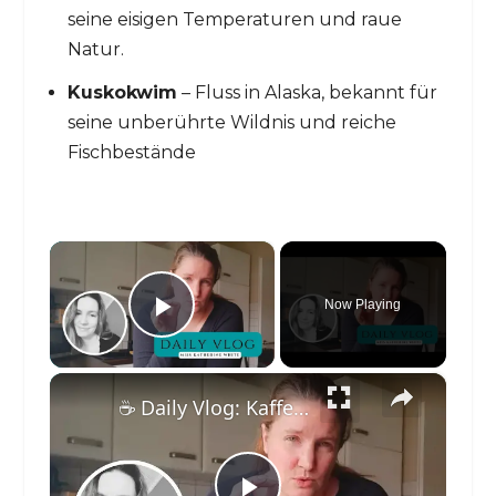
seine eisigen Temperaturen und raue
Natur.
Kuskokwim
– Fluss in Alaska, bekannt für
seine unberührte Wildnis und reiche
Fischbestände
×
Now Playing
Play Video
×
☕️ Daily Vlog: Kaffeetasse verlegt & das Ende der Dunkelheit 🌑 | Arbeiten mit falschen Kollegen 😤