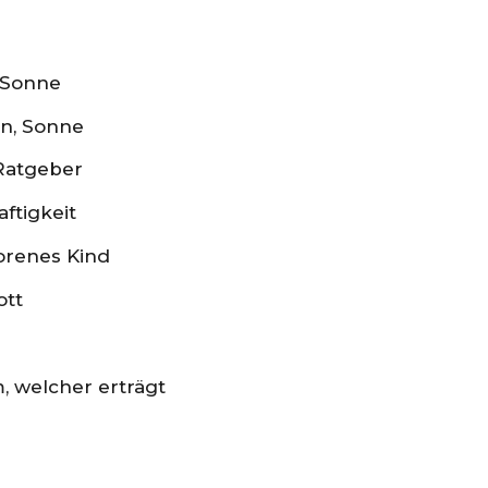
, Sonne
in, Sonne
Ratgeber
aftigkeit
borenes Kind
ott
m, welcher erträgt