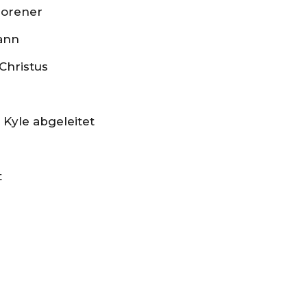
borener
Mann
 Christus
Kyle abgeleitet
t