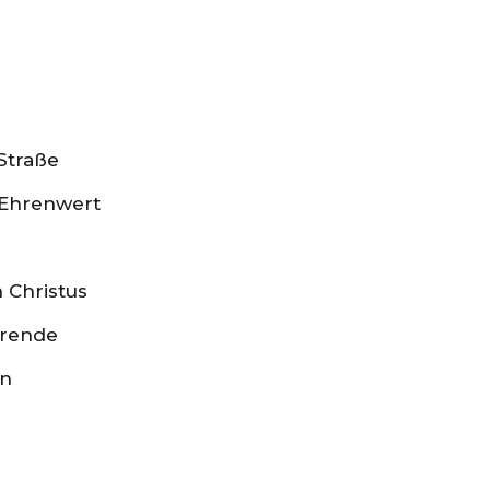
 Straße
, Ehrenwert
n Christus
örende
en