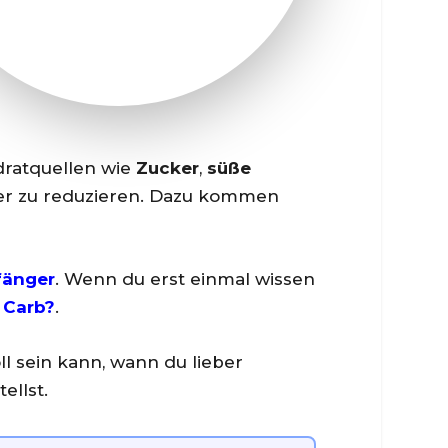
dratquellen wie
Zucker
,
süße
ter zu reduzieren. Dazu kommen
fänger
. Wenn du erst einmal wissen
 Carb?
.
l sein kann, wann du lieber
ellst.