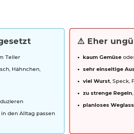
esetzt
⚠️ Eher ung
m Teller
kaum Gemüse
oder
Fisch, Hähnchen,
sehr einseitige A
viel Wurst
, Speck,
zu strenge Regeln
duzieren
planloses Weglas
h in den Alltag passen