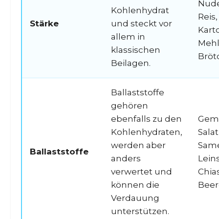
Nude
Kohlenhydrat
Reis,
Stärke
und steckt vor
Karto
allem in
Mehl
klassischen
Bröt
Beilagen.
Ballaststoffe
gehören
ebenfalls zu den
Gem
Kohlenhydraten,
Salat
werden aber
Sam
Ballaststoffe
anders
Lein
verwertet und
Chia
können die
Beer
Verdauung
unterstützen.