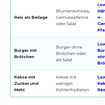
Low
Blumenkohlreis,
Hä
Reis als Beilage
Gemüsepfanne
n-
oder Salat
Ge
Pf
Low
Burger ohne
Burger mit
Bur
Brötchen oder
Brötchen
oh
als Salat
Brö
Kekse mit
Kekse mit
Low
Zucker und
weniger
Ke
Mehl
Kohlenhydraten
Rez