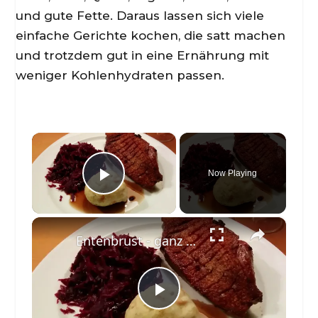
und gute Fette. Daraus lassen sich viele
einfache Gerichte kochen, die satt machen
und trotzdem gut in eine Ernährung mit
weniger Kohlenhydraten passen.
×
Now Playing
Play Video
×
Entenbrust - ganz einfach zubereitet - Fast Low Carb
P