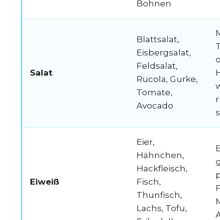
Bohnen
M
Blattsalat,
Eisbergsalat,
Feldsalat,
Salat
Rucola, Gurke,
w
Tomate,
r
Avocado
s
Eier,
Hähnchen,
g
Hackfleisch,
p
Eiweiß
Fisch,
F
Thunfisch,
Lachs, Tofu,