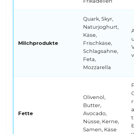
Frikadellen
Quark, Skyr,
Naturjoghurt,
Käse,
Milchprodukte
Frischkäse,
V
Schlagsahne,
Feta,
Mozzarella
G
Olivenöl,
r
Butter,
Fette
Avocado,
Nüsse, Kerne,
Samen, Käse