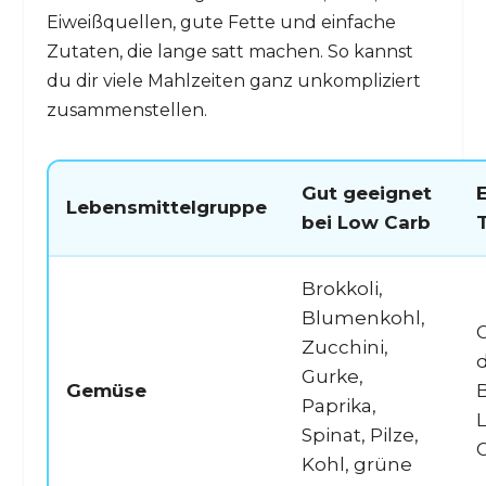
Eiweißquellen, gute Fette und einfache
Zutaten, die lange satt machen. So kannst
du dir viele Mahlzeiten ganz unkompliziert
zusammenstellen.
Gut geeignet
Lebensmittelgruppe
bei Low Carb
Brokkoli,
Blumenkohl,
Zucchini,
d
Gurke,
Gemüse
B
Paprika,
Spinat, Pilze,
G
Kohl, grüne