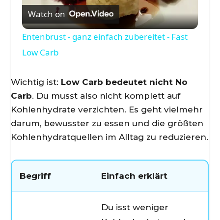
Watch on
l
Entenbrust - ganz einfach zubereitet - Fast
a
Low Carb
y
Wichtig ist:
Low Carb bedeutet nicht No
Carb
. Du musst also nicht komplett auf
V
Kohlenhydrate verzichten. Es geht vielmehr
darum, bewusster zu essen und die größten
Kohlenhydratquellen im Alltag zu reduzieren.
i
d
Begriff
Einfach erklärt
e
Du isst weniger