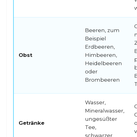
O
Beeren, zum
n
Beispiel
Z
Erdbeeren,
Obst
Himbeeren,
Heidelbeeren
b
oder
Brombeeren
Wasser,
Mineralwasser,
G
ungesüßter
Getränke
o
Tee,
v
schwarzer