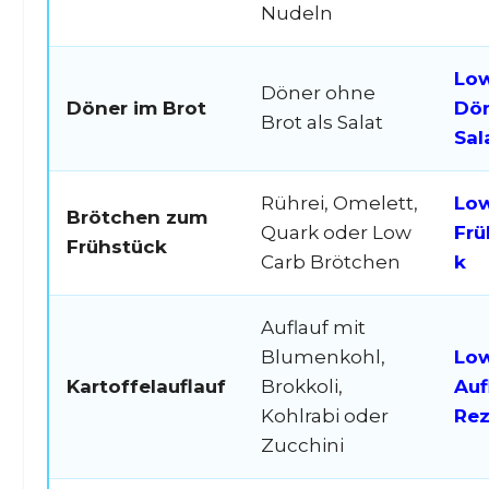
Nudeln
Low
Döner ohne
Döner im Brot
Dö
Brot als Salat
Sal
Rührei, Omelett,
Low
Brötchen zum
Quark oder Low
Frü
Frühstück
Carb Brötchen
k
Auflauf mit
Blumenkohl,
Low
Kartoffelauflauf
Brokkoli,
Auf
Kohlrabi oder
Rez
Zucchini