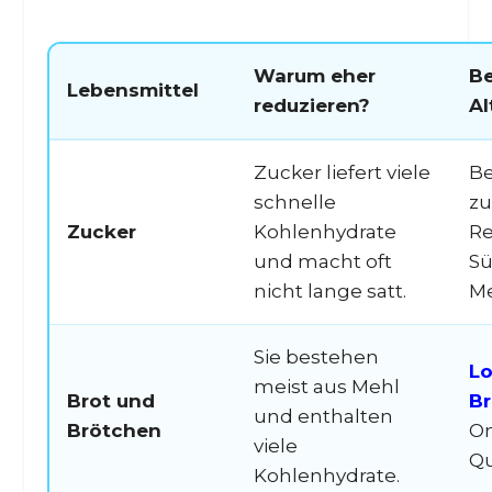
Warum eher
Be
Lebensmittel
reduzieren?
Al
Zucker liefert viele
Be
schnelle
zu
Zucker
Kohlenhydrate
Re
und macht oft
Sü
nicht lange satt.
M
Sie bestehen
L
meist aus Mehl
Brot und
B
und enthalten
Brötchen
Om
viele
Qu
Kohlenhydrate.