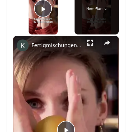
Now Playing
Play Video
×
Fertigmischungen adé. Rezept auf kitchenstories.de #siemenshome #shorts