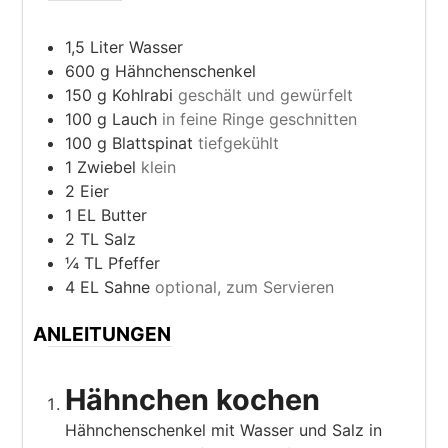
1,5
Liter
Wasser
600
g
Hähnchenschenkel
150
g
Kohlrabi
geschält und gewürfelt
100
g
Lauch
in feine Ringe geschnitten
100
g
Blattspinat
tiefgekühlt
1
Zwiebel
klein
2
Eier
1
EL
Butter
2
TL
Salz
¼
TL
Pfeffer
4
EL
Sahne
optional, zum Servieren
ANLEITUNGEN
Hähnchen kochen
Hähnchenschenkel mit Wasser und Salz in