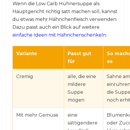
Wenn die Low Carb Hühnersuppe als
Hauptgericht richtig satt machen soll, kannst
du etwas mehr Hähnchenfleisch verwenden.
Dazu passt auch ein Blick auf weitere
einfache Ideen mit Hähnchenschenkeln
.
Variante
Passt gut
So machs
für
es
Cremig
alle, die eine
Sahne am
mildere
einrühre
Suppe
die Suppe
mögen
noch erhi
Mit mehr Gemüse
eine
Blumenk
sättigendere
oder Zucc