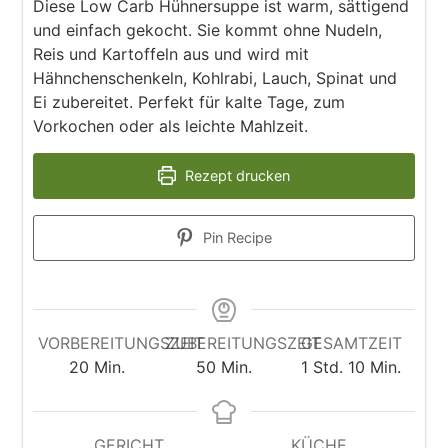
Diese Low Carb Hühnersuppe ist warm, sättigend
und einfach gekocht. Sie kommt ohne Nudeln,
Reis und Kartoffeln aus und wird mit
Hähnchenschenkeln, Kohlrabi, Lauch, Spinat und
Ei zubereitet. Perfekt für kalte Tage, zum
Vorkochen oder als leichte Mahlzeit.
Rezept drucken
Pin Recipe
VORBEREITUNGSZEIT
ZUBEREITUNGSZEIT
GESAMTZEIT
Minuten
Minuten
Stunde
Minuten
20
Min.
50
Min.
1
Std.
10
Min.
GERICHT
KÜCHE