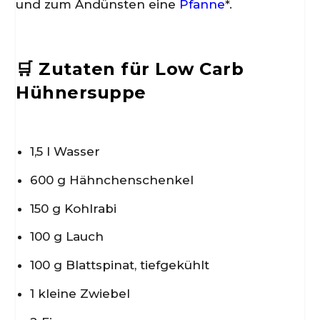
und zum Andünsten eine
Pfanne
*.
🛒 Zutaten für Low Carb
Hühnersuppe
1,5 l Wasser
600 g Hähnchenschenkel
150 g Kohlrabi
100 g Lauch
100 g Blattspinat, tiefgekühlt
1 kleine Zwiebel