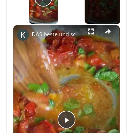
Play Video
×
DAS beste und schnellste Rezept für Sauce aus frischen Tomaten. #shorts #sanlucar #TasteTheSun
Play