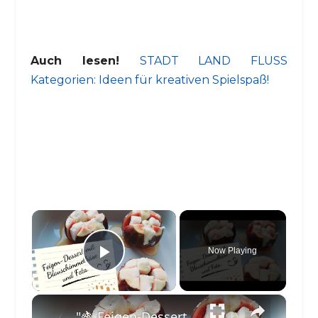
Auch lesen!
STADT LAND FLUSS
Kategorien: Ideen für kreativen Spielspaß!
×
Now Playing
Play Video
×
"🍇 Feigen-Dessert mit 🧀 Blauschimmelkäse & Feta: Ein süß-salziges Geschmackserlebnis ✨"