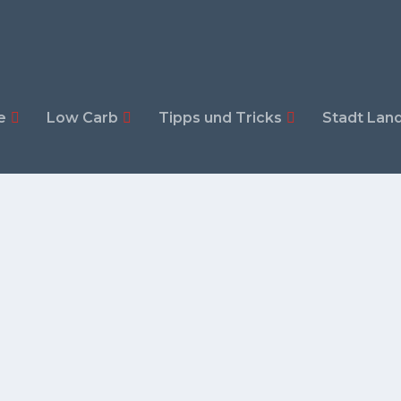
e
Low Carb
Tipps und Tricks
Stadt Land
MIT FRISCHKÄSECREME