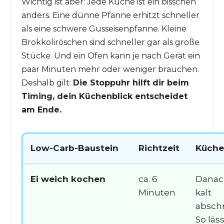
Wichtig ist aber: Jede Küche ist ein bisschen
anders. Eine dünne Pfanne erhitzt schneller
als eine schwere Gusseisenpfanne. Kleine
Brokkoliröschen sind schneller gar als große
Stücke. Und ein Ofen kann je nach Gerät ein
paar Minuten mehr oder weniger brauchen.
Deshalb gilt:
Die Stoppuhr hilft dir beim
Timing, dein Küchenblick entscheidet
am Ende.
Low-Carb-Baustein
Richtzeit
Küche
Ei weich kochen
ca. 6
Danac
Minuten
kalt
absch
So läss