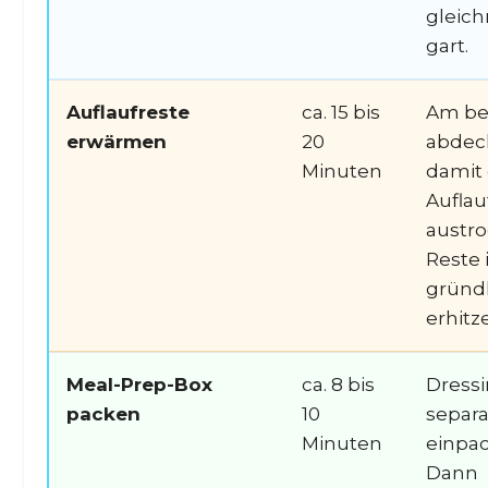
gleic
gart.
Auflaufreste
ca. 15 bis
Am be
erwärmen
20
abdec
Minuten
damit 
Auflau
austro
Reste
gründl
erhitz
Meal-Prep-Box
ca. 8 bis
Dress
packen
10
separa
Minuten
einpac
Dann