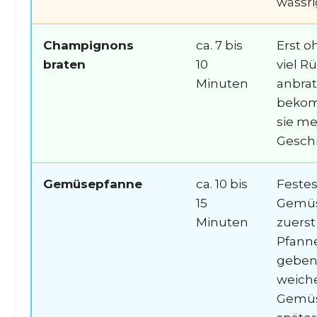
wässri
Champignons
ca. 7 bis
Erst o
braten
10
viel R
Minuten
anbrat
beko
sie m
Gesch
Gemüsepfanne
ca. 10 bis
Feste
15
Gemü
Minuten
zuerst 
Pfann
geben
weich
Gemü