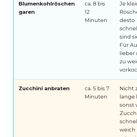
Blumenkohlröschen
ca. 8 bis
Je kle
garen
12
Rösch
Minuten
desto
schnel
sind si
Für Au
lieber
zu we
vorko
Zucchini anbraten
ca. 5 bis 7
Nicht 
Minuten
lange 
sonst 
Zucchi
schnel
weich