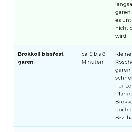
langs
garen,
es un
nicht 
wird.
Brokkoli bissfest
ca. 5 bis 8
Kleine
garen
Minuten
Rösch
garen
schnel
Für L
Pfanne
Brokko
noch 
Biss h