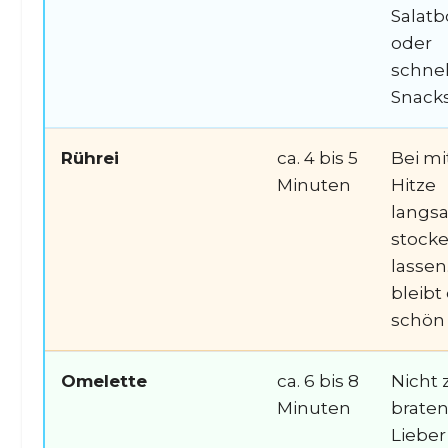
Salat
oder
schnel
Snacks
Rührei
ca. 4 bis 5
Bei mi
Minuten
Hitze
langs
stock
lassen
bleibt
schön 
Omelette
ca. 6 bis 8
Nicht 
Minuten
braten
Lieber