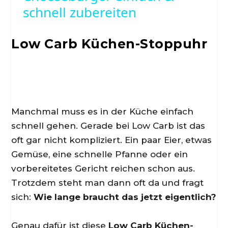
schnell zubereiten
a
y
Low Carb Küchen-Stoppuhr
V
i
Manchmal muss es in der Küche einfach
schnell gehen. Gerade bei Low Carb ist das
d
oft gar nicht kompliziert. Ein paar Eier, etwas
Gemüse, eine schnelle Pfanne oder ein
e
vorbereitetes Gericht reichen schon aus.
Trotzdem steht man dann oft da und fragt
o
sich:
Wie lange braucht das jetzt eigentlich?
Genau dafür ist diese
Low Carb Küchen-