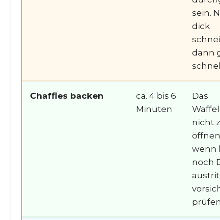
sein. 
dick
schne
dann 
schnel
Chaffles backen
ca. 4 bis 6
Das
Minuten
Waffel
nicht 
öffnen
wenn
noch 
austrit
vorsic
prüfen