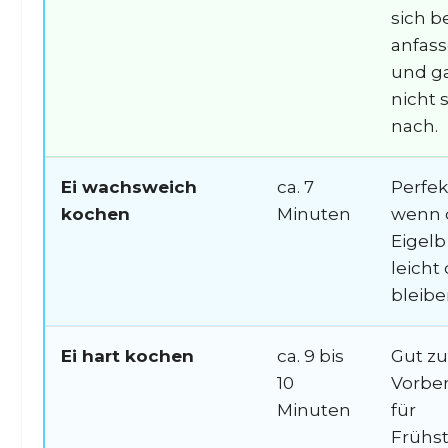
sich b
anfas
und ga
nicht 
nach.
Ei wachsweich
ca. 7
Perfek
kochen
Minuten
wenn 
Eigelb
leicht
bleiben
Ei hart kochen
ca. 9 bis
Gut z
10
Vorber
Minuten
für
Frühst