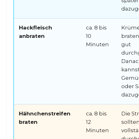
später
dazug
Hackfleisch
ca. 8 bis
Krüme
anbraten
10
brate
Minuten
gut
durch
Danac
kanns
Gemü
oder 
dazug
Hähnchenstreifen
ca. 8 bis
Die St
braten
12
sollte
Minuten
vollst
durch