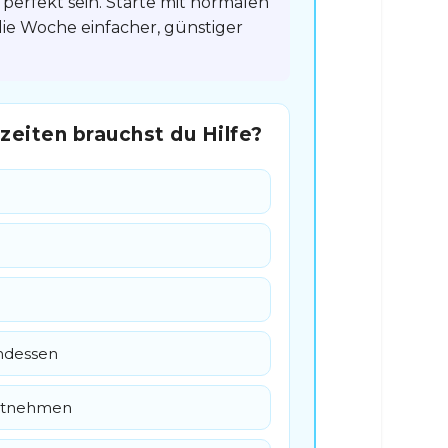
erfekt sein. Starte mit normalen
die Woche einfacher, günstiger
zeiten brauchst du Hilfe?
ndessen
itnehmen