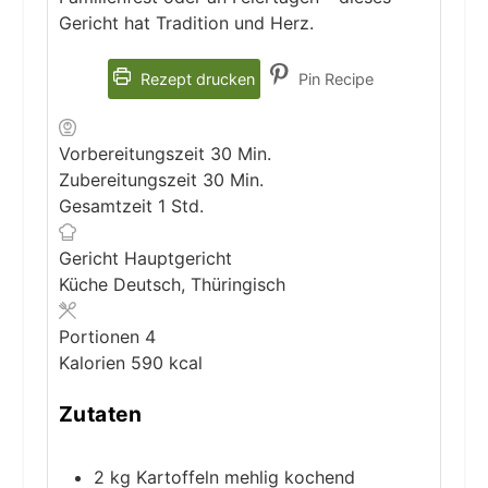
Gericht hat Tradition und Herz.
Rezept drucken
Pin Recipe
Minuten
Vorbereitungszeit
30
Min.
Minuten
Zubereitungszeit
30
Min.
Stunde
Gesamtzeit
1
Std.
Gericht
Hauptgericht
Küche
Deutsch, Thüringisch
Portionen
4
Kalorien
590
kcal
Zutaten
2
kg
Kartoffeln
mehlig kochend