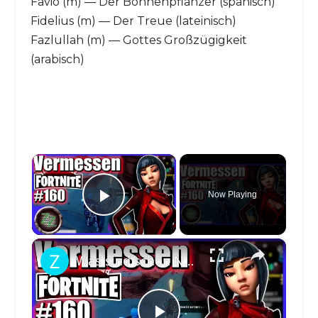
Favio (m) — Der Bohnenpflanzer (spanisch)
Fidelius (m) — Der Treue (lateinisch)
Fazlullah (m) — Gottes Großzügigkeit
(arabisch)
×
Now Playing
Play Video
×
Was sind schon Namen - Finde Vermessungsausrüstung ⚡ Fortnite Rette Die Welt Story Deutsch ⚡ #160