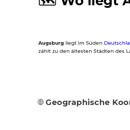
🗺️ Wo liegt
Augsburg
liegt im Süden
Deutschl
zählt zu den ältesten Städten des 
🌐
Geographische Koo