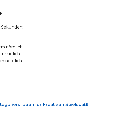
 E
d Sekunden:
 km nördlich
 km südlich
 km nördlich
gorien: Ideen für kreativen Spielspaß!