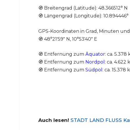
🧭 Breitengrad (Latitude): 48.366512° N
🧭 Längengrad (Longitude): 10.894446°
GPS-Koordinaten in Grad, Minuten un
🧭 48°21′59″ N, 10°53′40″ E
🧭 Entfernung zum
Äquator
: ca. 5.378
🧭 Entfernung zum
Nordpol
: ca. 4.622
🧭 Entfernung zum
Südpol
: ca. 15.378
Auch lesen!
STADT LAND FLUSS Kate