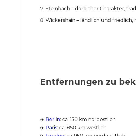
Steinbach – dörflicher Charakter, trad
Wickershain – ländlich und friedlich
Entfernungen zu beka
✈️
Berlin
: ca. 150 km nordöstlich
✈️
Paris
: ca. 850 km westlich
✈️
London
: ca. 950 km nordwestlich