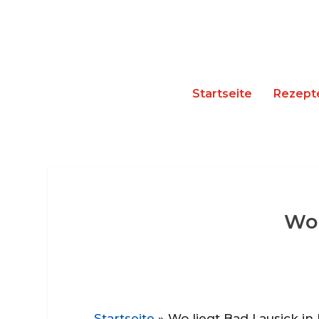
Startseite
Rezept
Wo 
Startseite
»
Wo liegt Bad Lausick i