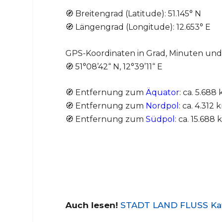
🧭 Breitengrad (Latitude): 51.145° N
🧭 Längengrad (Longitude): 12.653° E
GPS-Koordinaten in Grad, Minuten un
🧭 51°08’42“ N, 12°39’11“ E
🧭 Entfernung zum
Äquator
: ca. 5.688
🧭 Entfernung zum
Nordpol
: ca. 4.312
🧭 Entfernung zum
Südpol
: ca. 15.688
Auch lesen!
STADT LAND FLUSS Kate