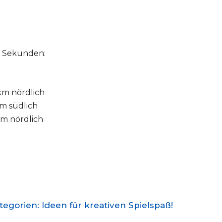
d Sekunden:
 km nördlich
 km südlich
 km nördlich
gorien: Ideen für kreativen Spielspaß!