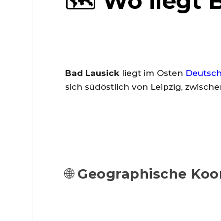
🗺️ Wo liegt 
Bad Lausick
liegt im Osten
Deutsch
sich südöstlich von Leipzig, zwisc
🌐
Geographische Koo