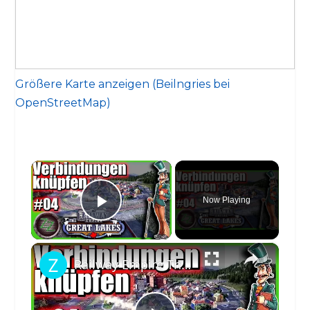
Größere Karte anzeigen (Beilngries bei
OpenStreetMap)
×
Now Playing
Play Video
×
Railway Empire The Great Lakes Gameplay Deutsch 🚂🚃 04 Verbinde Montreal mit Moncton & Halifax