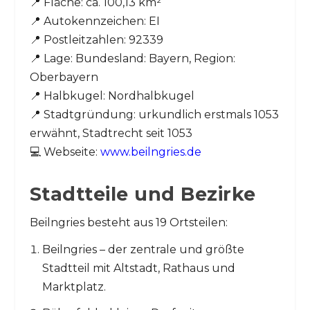
📍 Fläche: ca. 100,13 km²
📍 Autokennzeichen: EI
📍 Postleitzahlen: 92339
📍 Lage: Bundesland: Bayern, Region:
Oberbayern
📍 Halbkugel: Nordhalbkugel
📍 Stadtgründung: urkundlich erstmals 1053
erwähnt, Stadtrecht seit 1053
💻 Webseite:
www.beilngries.de
Stadtteile und Bezirke
Beilngries besteht aus 19 Ortsteilen:
Beilngries – der zentrale und größte
Stadtteil mit Altstadt, Rathaus und
Marktplatz.