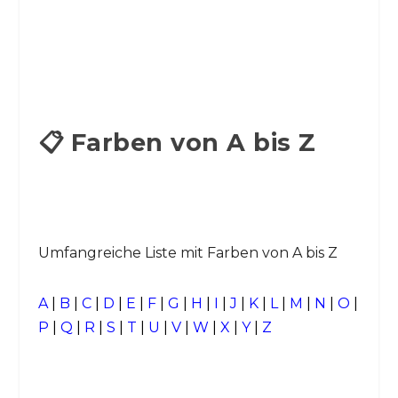
📋 Farben von A bis Z
Umfangreiche Liste mit Farben von A bis Z
A
|
B
|
C
|
D
|
E
|
F
|
G
|
H
|
I
|
J
|
K
|
L
|
M
|
N
|
O
|
P
|
Q
|
R
|
S
|
T
|
U
|
V
|
W
|
X
|
Y
|
Z