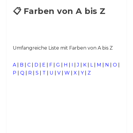
📋 Farben von A bis Z
Umfangreiche Liste mit Farben von A bis Z
A
|
B
|
C
|
D
|
E
|
F
|
G
|
H
|
I
|
J
|
K
|
L
|
M
|
N
|
O
|
P
|
Q
|
R
|
S
|
T
|
U
|
V
|
W
|
X
|
Y
|
Z