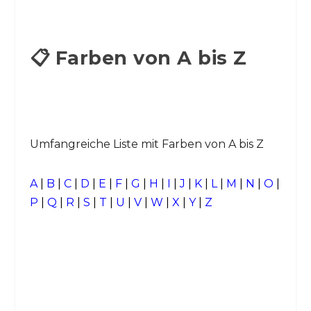
📋 Farben von A bis Z
Umfangreiche Liste mit Farben von A bis Z
A
|
B
|
C
|
D
|
E
|
F
|
G
|
H
|
I
|
J
|
K
|
L
|
M
|
N
|
O
|
P
|
Q
|
R
|
S
|
T
|
U
|
V
|
W
|
X
|
Y
|
Z