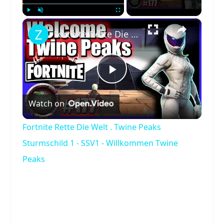
×
Play
Unmute
Fullscreen
Fortnite Rette Die Welt . Twine Peaks Sturmschild 1 - SSV1 - Willkommen Twine Peaks
Play
Watch on
Video
Fortnite Rette Die Welt . Twine Peaks
Sturmschild 1 - SSV1 - Willkommen Twine
Peaks