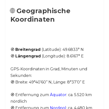
🌐
Geographische
Koordinaten
🧭
Breitengrad
(Latitude): 49.6833° N
🧭
Längengrad
(Longitude): 8.6167° E
GPS-Koordinaten in Grad, Minuten und
Sekunden:
🧭 Breite: 49°40’60“ N, Länge: 8°37’0“ E
🧭 Entfernung zum
Äquator
: ca. 5.520 km
nördlich
🧭 Entfernung zum
Nordpol
: ca. 4.480 km