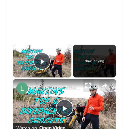
×
Now Playing
Play Video
×
Martins Top 6 Bikepacking Gadgets: Das beste Bikepacking Zubehör für sorgenfreie Radtouren
Play
Watch on