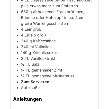
plus etwas mehr zum Einfetten
680
g
altbackenes Franzbrötchen,
Brioche oder Hefezopf
in ca. 4 cm
große Würfel geschnitten
4
Eier
groß
4
Eigelb
groß
240
g
Kaffeesahne
240
ml
Vollmilch
140
g
Kristallzucker
2
TL
Vanilleextrakt
½
TL
Salz
¼
TL
gemahlener Zimt
¼
TL
gemahlene Muskatnuss
Zum Servieren
Apfelsoße
Anleitungen