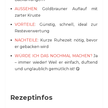
i
AUSSEHEN
: Goldbrauner Auflauf mit
d
zarter Kruste
VORTEILE
: Günstig, schnell, ideal zur
e
Resteverwertung
NACHTEILE
: Kurze Ruhezeit nötig, bevor
o
er gebacken wird
WÜRDE ICH DAS NOCHMAL MACHEN?
Ja
– immer wieder! Weil er einfach, duftend
und unglaublich gemütlich ist! 😋
Rezeptinfos