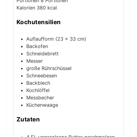
Portionen
8
Portionen
Kalorien
380
kcal
Kochutensilien
Auflaufform (23 × 33 cm)
Backofen
Schneidebrett
Messer
große Rührschüssel
Schneebesen
Backblech
Kochlöffel
Messbecher
Küchenwaage
Zutaten
4
EL
ungesalzene Butter
geschmolzen,