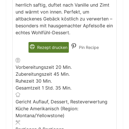
herrlich saftig, duftet nach Vanille und Zimt
und wärmt von innen. Perfekt, um
altbackenes Gebäck köstlich zu verwerten –
besonders mit hausgemachter Apfelsoße ein
echtes Wohlfühl-Dessert.
Rezept drucken
Pin Recipe
Minuten
Vorbereitungszeit
20
Min.
Minuten
Zubereitungszeit
45
Min.
Minuten
Ruhezeit
30
Min.
Stunde
Minuten
Gesamtzeit
1
Std.
35
Min.
Gericht
Auflauf, Dessert, Resteverwertung
Küche
Amerikanisch (Region:
Montana/Yellowstone)