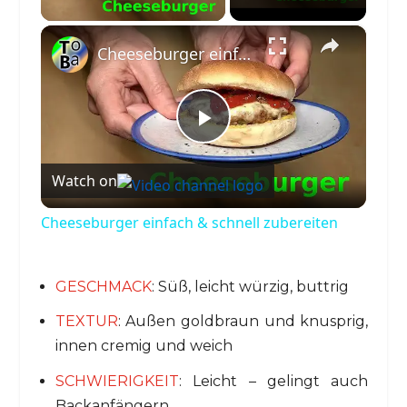
×
Cheeseburger einfach & schnell zubereiten
P
Watch on
l
Cheeseburger einfach & schnell zubereiten
a
GESCHMACK
: Süß, leicht würzig, buttrig
y
TEXTUR
: Außen goldbraun und knusprig,
innen cremig und weich
V
SCHWIERIGKEIT
: Leicht – gelingt auch
Backanfängern