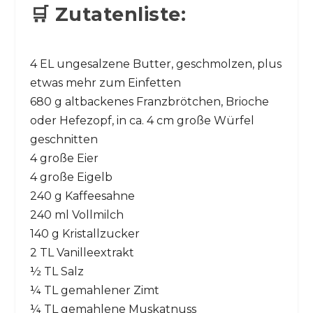
🛒 Zutatenliste:
4 EL ungesalzene Butter, geschmolzen, plus
etwas mehr zum Einfetten
680 g altbackenes Franzbrötchen, Brioche
oder Hefezopf, in ca. 4 cm große Würfel
geschnitten
4 große Eier
4 große Eigelb
240 g Kaffeesahne
240 ml Vollmilch
140 g Kristallzucker
2 TL Vanilleextrakt
½ TL Salz
¼ TL gemahlener Zimt
¼ TL gemahlene Muskatnuss