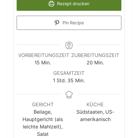
Rezept drucken
Pin Recipe
VORBEREITUNGSZEIT
ZUBEREITUNGSZEIT
Minuten
Minuten
15
Min.
20
Min.
GESAMTZEIT
Stunde
Minuten
1
Std.
35
Min.
GERICHT
KÜCHE
Beilage,
Südstaaten, US-
Hauptgericht (als
amerikanisch
leichte Mahlzeit),
Salat