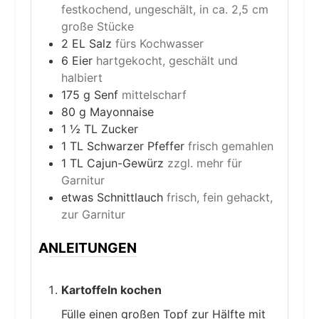
festkochend, ungeschält, in ca. 2,5 cm
große Stücke
2
EL
Salz
fürs Kochwasser
6
Eier
hartgekocht, geschält und
halbiert
175
g
Senf
mittelscharf
80
g
Mayonnaise
1 ½
TL
Zucker
1
TL
Schwarzer Pfeffer
frisch gemahlen
1
TL
Cajun-Gewürz
zzgl. mehr für
Garnitur
etwas
Schnittlauch
frisch, fein gehackt,
zur Garnitur
ANLEITUNGEN
Kartoffeln kochen
Fülle einen großen Topf zur Hälfte mit