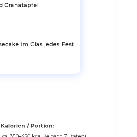
nd Granatapfel
ecake im Glas jedes Fest
Kalorien / Portion:
ca. 350–450 kcal (je nach Zutaten)