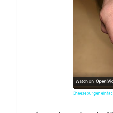
Watch on
Cheeseburger einfach