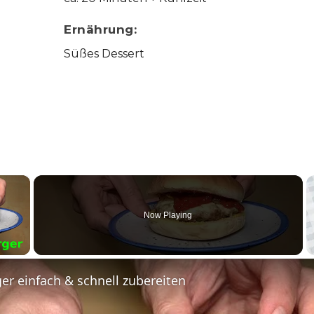
Ernährung:
Süßes Dessert
×
Now Playing
y Video
r einfach & schnell zubereiten