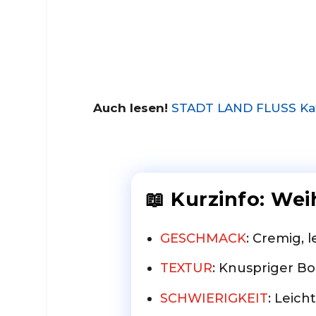
Auch lesen!
STADT LAND FLUSS Kate
📖 Kurzinfo: We
GESCHMACK
: Cremig, l
TEXTUR
: Knuspriger B
SCHWIERIGKEIT
: Leicht