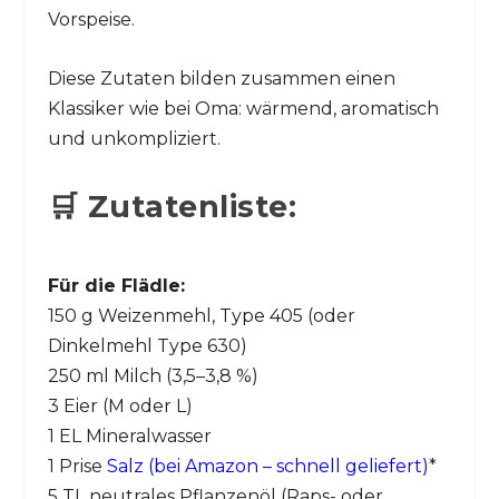
Vorspeise.
Diese Zutaten bilden zusammen einen
Klassiker wie bei Oma: wärmend, aromatisch
und unkompliziert.
🛒 Zutatenliste:
Für die Flädle:
150 g Weizenmehl, Type 405 (oder
Dinkelmehl Type 630)
250 ml Milch (3,5–3,8 %)
3 Eier (M oder L)
1 EL Mineralwasser
1 Prise
Salz (bei Amazon – schnell geliefert)
*
5 TL neutrales Pflanzenöl (Raps- oder