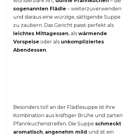
wunderbare Art,
dünne Pfannkuchen
– die
sogenannten Flädle
– weiterzuverwenden
und daraus eine würzige, sättigende Suppe
zu zaubern. Das Gericht passt perfekt als
leichtes Mittagessen
, als
wärmende
Vorspeise
oder als
unkompliziertes
Abendessen
.
Besonders toll an der Flädlesuppe ist ihre
Kombination aus kräftiger Brühe und zarten
Pfannkuchenstreifen. Die Suppe
schmeckt
aromatisch
,
angenehm mild
und ist ein