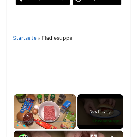
Startseite
»
Flädlesuppe
×
Now Playing
×
Play
Unmute
Fullscreen