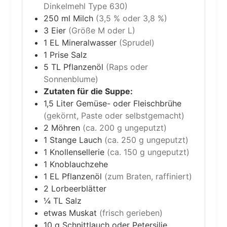
Dinkelmehl Type 630)
250
ml
Milch
(3,5 % oder 3,8 %)
3
Eier
(Größe M oder L)
1
EL
Mineralwasser
(Sprudel)
1
Prise
Salz
5
TL
Pflanzenöl
(Raps oder
Sonnenblume)
Zutaten für die Suppe:
1,5
Liter
Gemüse- oder Fleischbrühe
(gekörnt, Paste oder selbstgemacht)
2
Möhren
(ca. 200 g ungeputzt)
1
Stange
Lauch
(ca. 250 g ungeputzt)
1
Knollensellerie
(ca. 150 g ungeputzt)
1
Knoblauchzehe
1
EL
Pflanzenöl
(zum Braten, raffiniert)
2
Lorbeerblätter
¼
TL
Salz
etwas
Muskat
(frisch gerieben)
10
g
Schnittlauch oder Petersilie