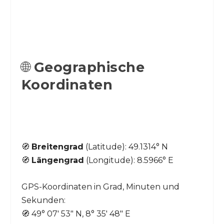
🌐
Geographische
Koordinaten
🧭
Breitengrad
(Latitude): 49.1314° N
🧭
Längengrad
(Longitude): 8.5966° E
GPS-Koordinaten in Grad, Minuten und
Sekunden:
🧭 49° 07′ 53″ N, 8° 35′ 48″ E