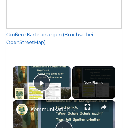
Größere Karte anzeigen (Bruchsal bei
OpenStreetMap)
×
Now Playing
Play Video
×
Kommunikation mit Spaltenhilfe prüfen - Kurzgeschichte "Wenn Schule Schule macht"