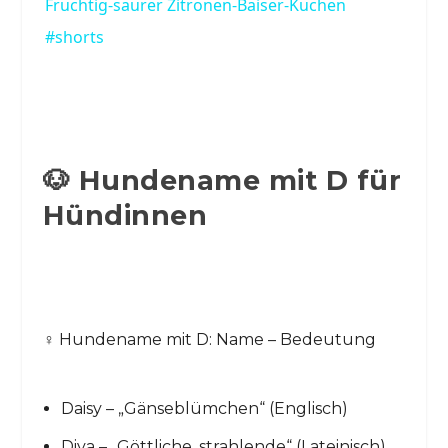
Fruchtig-saurer Zitronen-Baiser-Kuchen
#shorts
🐶 Hundename mit D für
Hündinnen
♀️ Hundename mit D: Name – Bedeutung
Daisy – „Gänseblümchen“ (Englisch)
Diva – „Göttliche, strahlende“ (Lateinisch)