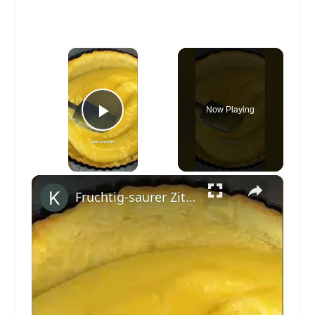
×
Now Playing
Play Video
×
Fruchtig-saurer Zitronen-Baiser-Kuchen #shorts