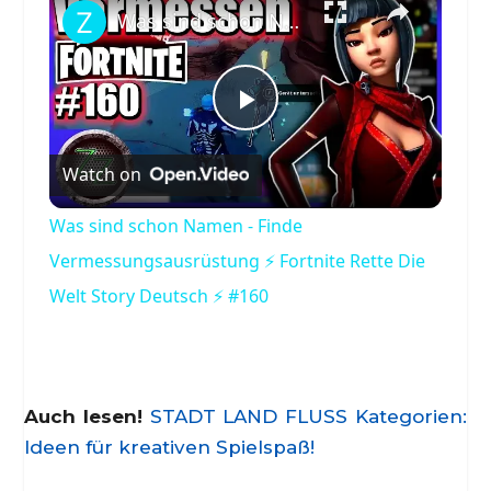
Was sind schon Namen - Finde Vermessungsausrüstung ⚡ Fortnite Rette Die Welt Story Deutsch ⚡ #160
Play
Watch on
Video
Was sind schon Namen - Finde
Vermessungsausrüstung ⚡ Fortnite Rette Die
Welt Story Deutsch ⚡ #160
Auch lesen!
STADT LAND FLUSS Kategorien:
Ideen für kreativen Spielspaß!