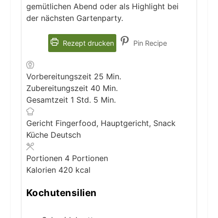
gemütlichen Abend oder als Highlight bei
der nächsten Gartenparty.
Rezept drucken
Pin Recipe
Minuten
Vorbereitungszeit
25
Min.
Minuten
Zubereitungszeit
40
Min.
Stunde
Minuten
Gesamtzeit
1
Std.
5
Min.
Gericht
Fingerfood, Hauptgericht, Snack
Küche
Deutsch
Portionen
4
Portionen
Kalorien
420
kcal
Kochutensilien