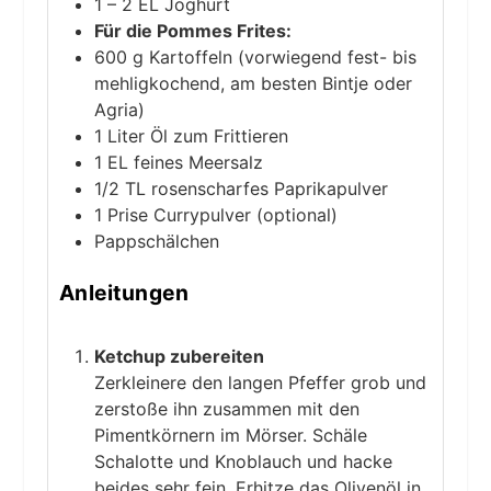
1 – 2
EL
Joghurt
Für die Pommes Frites:
600
g
Kartoffeln
(vorwiegend fest- bis
mehligkochend, am besten Bintje oder
Agria)
1
Liter
Öl
zum Frittieren
1
EL
feines Meersalz
1/2
TL
rosenscharfes Paprikapulver
1
Prise
Currypulver
(optional)
Pappschälchen
Anleitungen
Ketchup zubereiten
Zerkleinere den langen Pfeffer grob und
zerstoße ihn zusammen mit den
Pimentkörnern im Mörser. Schäle
Schalotte und Knoblauch und hacke
beides sehr fein. Erhitze das Olivenöl in