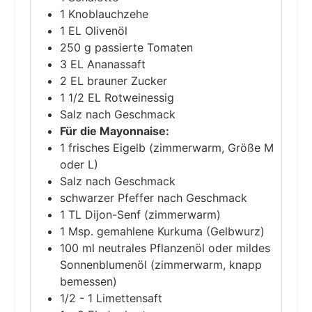
1
Knoblauchzehe
1
EL
Olivenöl
250
g
passierte Tomaten
3
EL
Ananassaft
2
EL
brauner Zucker
1 1/2
EL
Rotweinessig
Salz
nach Geschmack
Für die Mayonnaise:
1
frisches Eigelb
(zimmerwarm, Größe M
oder L)
Salz
nach Geschmack
schwarzer Pfeffer
nach Geschmack
1
TL
Dijon-Senf
(zimmerwarm)
1
Msp.
gemahlene Kurkuma
(Gelbwurz)
100
ml
neutrales Pflanzenöl oder mildes
Sonnenblumenöl
(zimmerwarm, knapp
bemessen)
1/2 - 1
Limettensaft