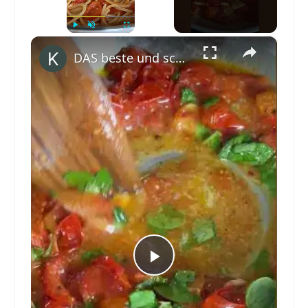
×
Play
Unmute
Fullscreen
DAS beste und schnellste Rezept für Sauce aus frischen Tomaten. #shorts #sanlucar #TasteTheSun
Play