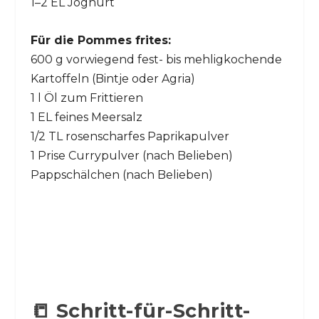
1–2 EL Joghurt
Für die Pommes frites:
600 g vorwiegend fest- bis mehligkochende
Kartoffeln (Bintje oder Agria)
1 l Öl zum Frittieren
1 EL feines Meersalz
1/2 TL rosenscharfes Paprikapulver
1 Prise Currypulver (nach Belieben)
Pappschälchen (nach Belieben)
📒 Schritt-für-Schritt-