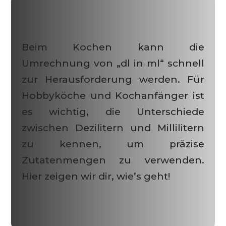
Beim Kochen kann die
Umrechnung von „dl in ml“ schnell
zur Herausforderung werden. Für
Hobbyköche und Kochanfänger ist
es wichtig, die Unterschiede
zwischen Dezilitern und Millilitern
zu kennen, um präzise
Zutatenmengen zu verwenden.
Hier zeigen wir dir, wie’s geht!