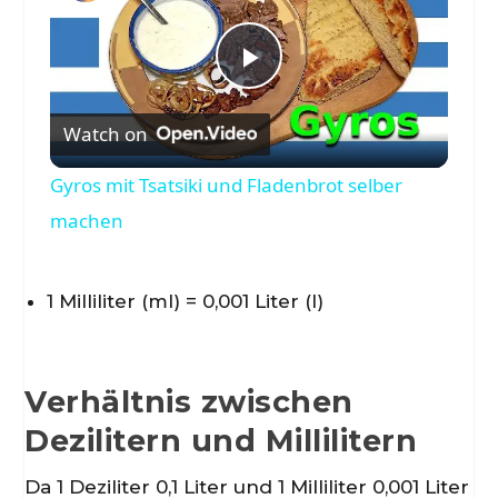
P
Watch on
l
Gyros mit Tsatsiki und Fladenbrot selber
a
machen
y
1 Milliliter (ml) = 0,001 Liter (l)
V
Verhältnis zwischen
i
Dezilitern und Millilitern
d
Da 1 Deziliter 0,1 Liter und 1 Milliliter 0,001 Liter