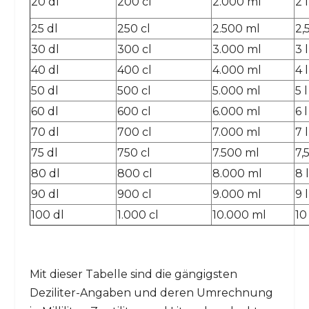
20 dl
200 cl
2.000 ml
2 l
25 dl
250 cl
2.500 ml
2,5
30 dl
300 cl
3.000 ml
3 l
40 dl
400 cl
4.000 ml
4 l
50 dl
500 cl
5.000 ml
5 l
60 dl
600 cl
6.000 ml
6 l
70 dl
700 cl
7.000 ml
7 l
75 dl
750 cl
7.500 ml
7,5
80 dl
800 cl
8.000 ml
8 l
90 dl
900 cl
9.000 ml
9 l
100 dl
1.000 cl
10.000 ml
10 
Mit dieser Tabelle sind die gängigsten
Deziliter-Angaben und deren Umrechnung