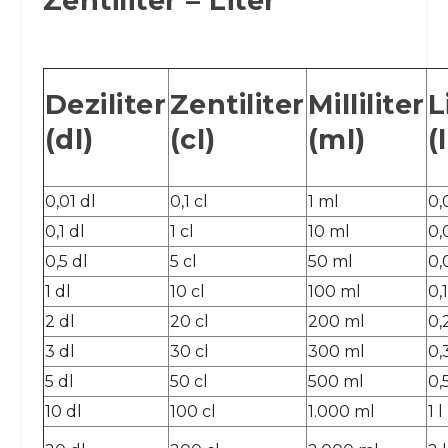
Zentiliter – Liter
Deziliter
Zentiliter
Milliliter
L
(dl)
(cl)
(ml)
(l
0,01 dl
0,1 cl
1 ml
0,
0,1 dl
1 cl
10 ml
0,0
0,5 dl
5 cl
50 ml
0,
1 dl
10 cl
100 ml
0,1
2 dl
20 cl
200 ml
0,2
3 dl
30 cl
300 ml
0,3
5 dl
50 cl
500 ml
0,5
10 dl
100 cl
1.000 ml
1 l